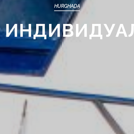
HURGHADA
А ИНДИВИДУА