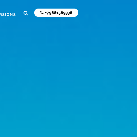
+79881589338
RSIONS