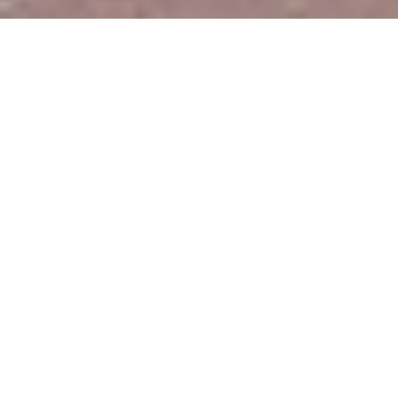
Луксор: Индивидуальное
путешествие
Исследование древних чудес
из Хургады
Исследуйте сокровища Луксора,
воспользовавшись возможностью насладиться
неповторимыми архитектурными и
историческими памятниками на уникальной
индивидуальной экскурсии из Хургады. Луксор,
славящийся как город-музей под открытым
небом, предлагает взглянуть на руины древней
столицы Египта, основанной более чем 1500
лет назад.
В рамках вашего приключения вы
познакомитесь с Карнакским храмом,