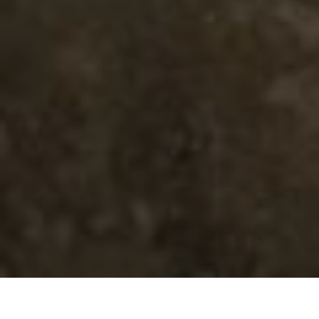
Экскурсия в Эль-Файюм: