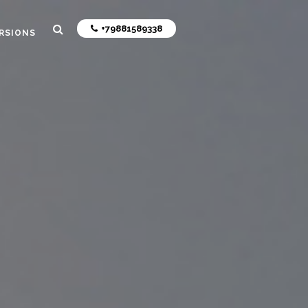
+79881589338
RSIONS