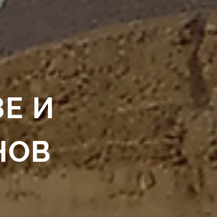
Е И
НОВ