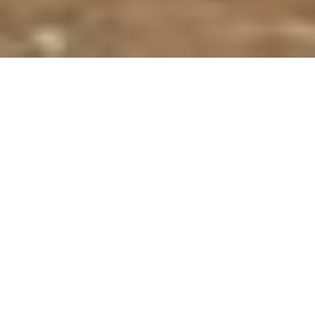
Хургада: Незабываемая
Фотосессия
Захватывающее
фотоприключение
Отдых в Хургаде предоставляет уникальную
возможность запечатлеть свои впечатления не
только в памяти, но и на профессиональных
фотографиях. Хургада, город на берегу Красного
моря, славится своими пейзажами,
совмещающими колоритные арабские и
современные европейские архитектурные
стили, а также неповторимую природную