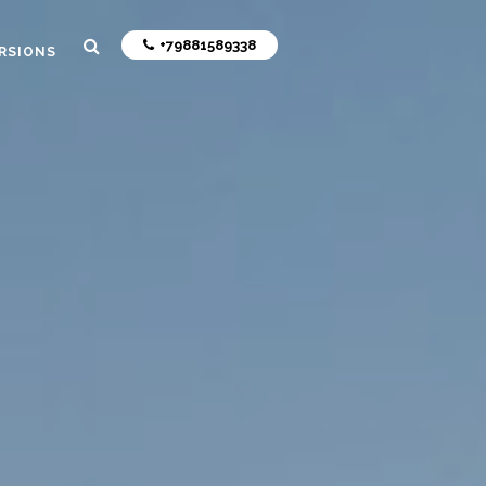
+79881589338
RSIONS